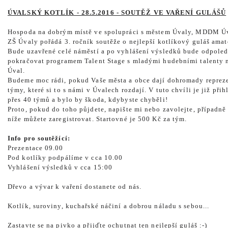
ÚVALSKÝ KOTLÍK - 28.5.2016 - SOUTĚŽ VE VAŘENÍ GULÁŠŮ
Hospoda na dobrým místě ve spolupráci s městem Úvaly, MDDM Ú
ZŠ Úvaly pořádá 3. ročník soutěže o nejlepší kotlíkový guláš ama
Bude uzavřené celé náměstí a po vyhlášení výsledků bude odpole
pokračovat programem Talent Stage s mladými hudebními talenty 
Úval.
Budeme moc rádi, pokud Vaše města a obce dají dohromady reprez
týmy, které si to s námi v Úvalech rozdají. V tuto chvíli je již přih
přes 40 týmů a bylo by škoda, kdybyste chyběli!
Proto, pokud do toho půjdete, napište mi nebo zavolejte, případně
níže můžete zaregistrovat. Startovné je 500 Kč za tým.
Info pro soutěžící:
Prezentace 09.00
Pod kotlíky podpálíme v cca 10.00
Vyhlášení výsledků v cca 15:00
Dřevo a vývar k vaření dostanete od nás.
Kotlík, suroviny, kuchařské náčiní a dobrou náladu s sebou...
Zastavte se na pivko a přijďte ochutnat ten nejlepší guláš :-)