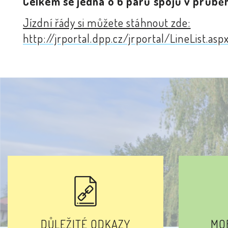
Celkem se jedná o 6 párů spojů v průbě
Jízdní řády si můžete stáhnout zde:
http://jrportal.dpp.cz/jrportal/LineList.
DŮLEŽITÉ ODKAZY
MOB