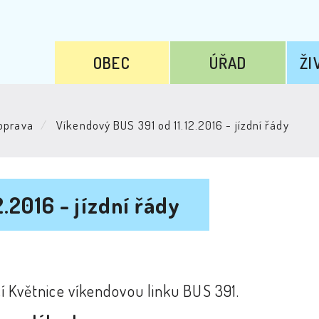
OBEC
ÚŘAD
ŽI
oprava
Víkendový BUS 391 od 11.12.2016 - jízdní řády
.2016 - jízdní řády
bcí Květnice víkendovou linku BUS 391.