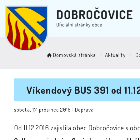
Domovská stránka
Aktuality
D
Víkendový BUS 391 od 11.12
sobota, 17. prosinec 2016 |
Doprava
Od 11.12.2016 zajistila obec Dobročovice s o