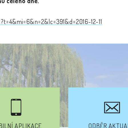
hu celého dne.
aspx?t=4&mi=6&n=2&lc=391&d=2016-12-11
ILNÍ APLIKACE
ODBĚR AKTUA