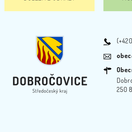
(+42
obec
Obec
Dobro
250 8