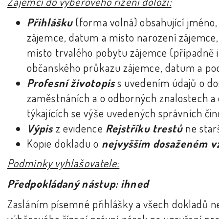
Zájemci do výběrového řízení doloží:
Přihlášku
(forma volná) obsahující jméno, 
zájemce, datum a místo narození zájemce, 
místo trvalého pobytu zájemce (případně i
občanského průkazu zájemce, datum a po
Profesní životopis
s uvedením údajů o do
zaměstnáních a o odborných znalostech a
týkajících se výše uvedených správních čin
Výpis
z evidence
Rejstříku trestů
ne star
Kopie dokladu o
nejvyšším dosaženém v
Podmínky vyhlašovatele:
Předpokládaný nástup: ihned
Zasláním písemné přihlášky a všech dokladů ne
výběrového řízení právní nárok na uzavření pr