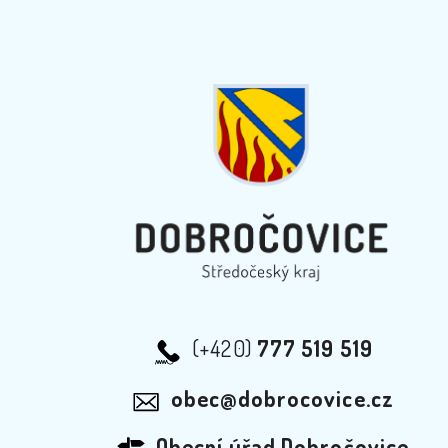
(+420)
777 519 519
obec@dobrocovice.cz
Obecní úřad Dobročovice