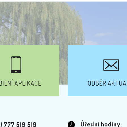
ILNÍ APLIKACE
ODBĚR AKTUA
Úřední hodiny:
0)
777 519 519