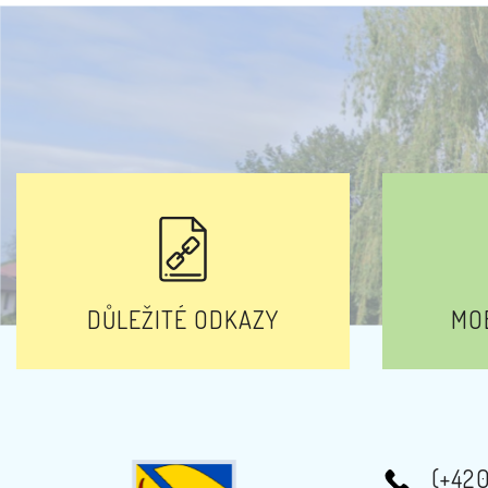
DŮLEŽITÉ ODKAZY
MOB
(+42