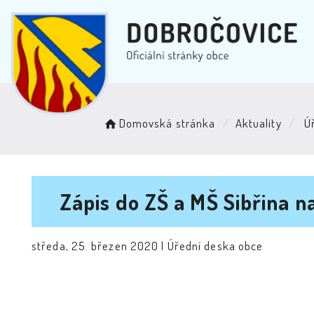
Domovská stránka
Aktuality
Úř
Zápis do ZŠ a MŠ Sibřina 
středa, 25. březen 2020 |
Úřední deska obce