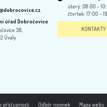
úterý: 08:00 - 10
@dobrocovice.cz
čtvrtek: 17:00 - 1
ní úřad Dobročovice
KONTAKTY
čovice 38,
2 Úvaly
o přístupnosti
|
Odběr novinek
|
Mapa webu