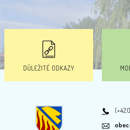
DŮLEŽITÉ ODKAZY
MOB
(+42
obec