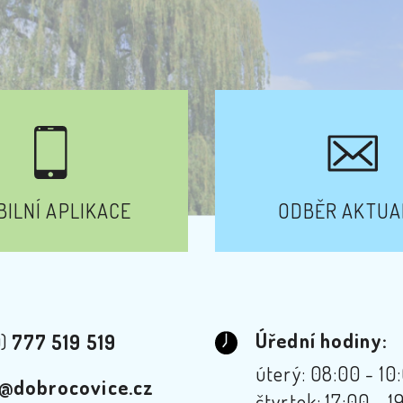
ILNÍ APLIKACE
ODBĚR AKTUA
Úřední hodiny:
0)
777 519 519
úterý: 08:00 - 10
@dobrocovice.cz
čtvrtek: 17:00 - 1