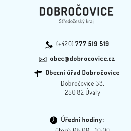
(+420)
777 519 519
obec@dobrocovice.cz
Obecní úřad Dobročovice
Dobročovice 38,
250 82 Úvaly
Úřední hodiny:
úterý: 08:00 - 10:00