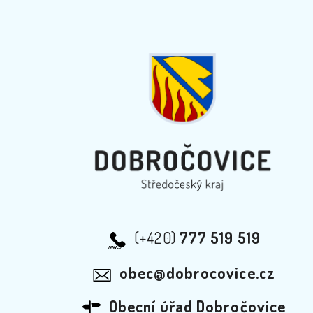
(+420)
777 519 519
obec@dobrocovice.cz
Obecní úřad Dobročovice