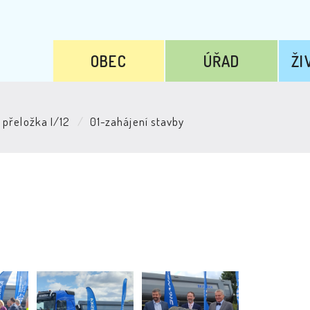
OBEC
ÚŘAD
ŽI
přeložka I/12
01-zahájení stavby