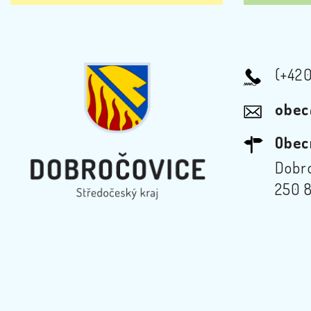
(+42
obec
Obec
Dobro
250 8