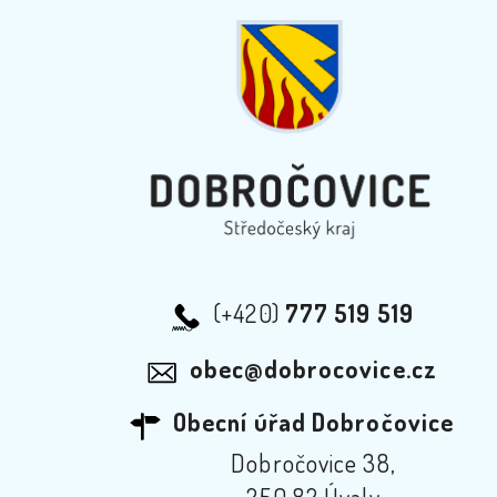
(+420)
777 519 519
obec@dobrocovice.cz
Obecní úřad Dobročovice
Dobročovice 38,
250 82 Úvaly